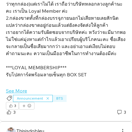
ว่าทุกกล่อง)แต่เราไม่ได้ เราถือว่าบริษัทหลอกลวงลูกค้านะ
คะ เราเป็น Loyal Member ค่ะ
2.กล่องขาดทั้งที่กล่องบรรจุภายนอกไม่เสียหายเลยสักนิด 
แปลว่ากล่องขาดอยู่ก่อนแล้วแต่ยังคงจัดส่งให้ลูกค้า
เราอยากได้ความรับผิดชอบจากบริษัทค่ะ หวังว่าจะมีมากพอ
ไม่ใช่แค่มุ่งหาแต่กำไรแล้วเอาเปรียบผู้บริโภคนะคะ ชื่อเสียง
จะกลายเป็นชื่อเสียมากกว่า และอย่าเอาแต่เงียบไม่ตอบ
คำถามนะคะ ความเป็นมืออาชีพในการทำงานต้องมีค่ะ
***LOYAL MEMBERSHIP***
รับโปสการ์ดพร้อมลายเซ็นทุก BOX SET
See More
Announcement
BTS
3
3
3
About
This is where the universe of conversation unfolds.
Dive int
...
Thisisdobleu