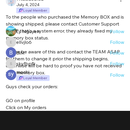
Read more
July 4, 2024
Loyal Member
To the people who purchased the Memory BOX and is 
Members
showing shipped, please contact Customer Support 
ASAP that's a system error, they already fixed my 
Ly Nguyen
Follow
memory box status.
ellvjlo6
Follow
ellvjlo6
Please be aware of this and contact the TEAM ASAP 
BiM
Follow
for them to change it prior the shipping begins, 
skyfbpfk
Follow
otherwise will be hard to proof you have not received 
skyfbpfk
mochi
your memory box.
Follow
Loyal Member
See All Members (1221)
Guys check your orders:
GO on profile
Click on My orders
There locate the memory box item and check the 
status