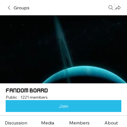
Groups
Fandom Board
Public
·
1221 members
Join
Discussion
Media
Members
About