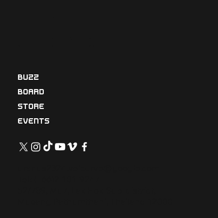
Uranu
See More
Announcement
s2324
1
1
7
BUZZ
BOARD
STORE
EVENTS
uranus2324.velcurve@google.com
Tel: (+66)2-101-9247
52/789, Mu7, Lak Hok Sub-district,
Mueang Pathumthani, Thailand 12000