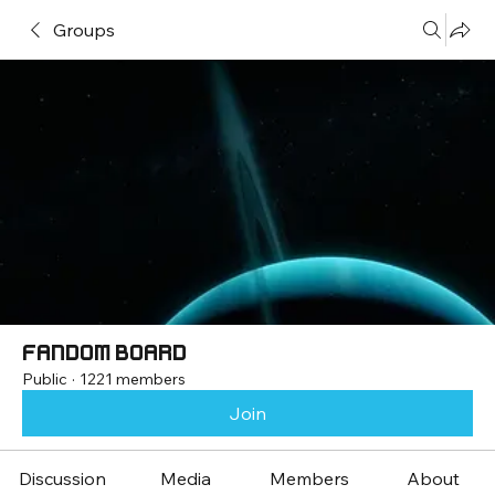
Groups
Fandom Board
Public
·
1221 members
Join
Discussion
Media
Members
About