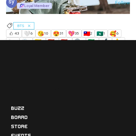
Follow
Loyal Member
See All Members (1221)
BTS
🤍
😘
😍
💖
🇹🇼
🇲🇴
🥰
43
6
10
31
35
2
1
6
🍬
🦷
🇲🇲
🇭🇰
🇻🇳
👽
🇧🇷
💅
👃
3
3
2
2
3
4
1
1
1
😭
1
155
4
Uranu
s2324
BUZZ
BOARD
STORE
EVENTS